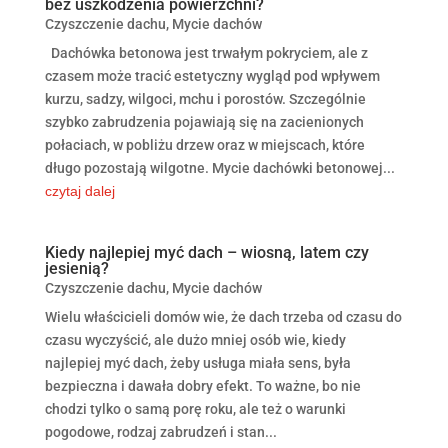
bez uszkodzenia powierzchni?
Czyszczenie dachu
,
Mycie dachów
Dachówka betonowa jest trwałym pokryciem, ale z
czasem może tracić estetyczny wygląd pod wpływem
kurzu, sadzy, wilgoci, mchu i porostów. Szczególnie
szybko zabrudzenia pojawiają się na zacienionych
połaciach, w pobliżu drzew oraz w miejscach, które
długo pozostają wilgotne. Mycie dachówki betonowej...
czytaj dalej
Kiedy najlepiej myć dach – wiosną, latem czy
jesienią?
Czyszczenie dachu
,
Mycie dachów
Wielu właścicieli domów wie, że dach trzeba od czasu do
czasu wyczyścić, ale dużo mniej osób wie, kiedy
najlepiej myć dach, żeby usługa miała sens, była
bezpieczna i dawała dobry efekt. To ważne, bo nie
chodzi tylko o samą porę roku, ale też o warunki
pogodowe, rodzaj zabrudzeń i stan...