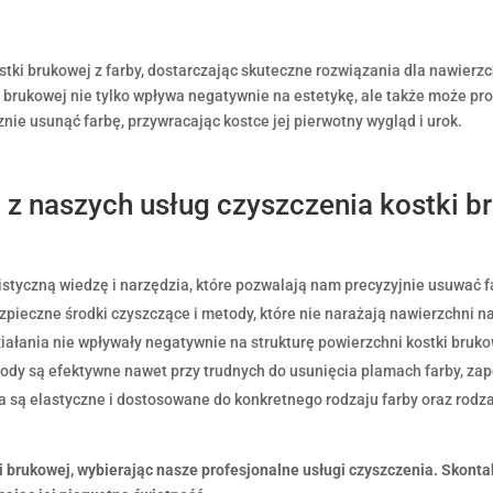
stki brukowej z farby, dostarczając skuteczne rozwiązania dla nawierzc
 brukowej nie tylko wpływa negatywnie na estetykę, ale także może p
nie usunąć farbę, przywracając kostce jej pierwotny wygląd i urok.
 z naszych usług czyszczenia kostki br
styczną wiedzę i narzędzia, które pozwalają nam precyzyjnie usuwać fa
pieczne środki czyszczące i metody, które nie narażają nawierzchni na 
iałania nie wpływały negatywnie na strukturę powierzchni kostki bruko
dy są efektywne nawet przy trudnych do usunięcia plamach farby, z
a są elastyczne i dostosowane do konkretnego rodzaju farby oraz rodza
i brukowej, wybierając nasze profesjonalne usługi czyszczenia. Skonta