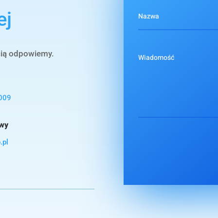
ej
cią odpowiemy.
009
owy
.pl