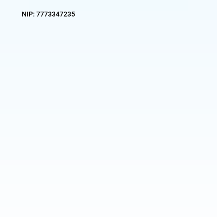
NIP:
7773347235