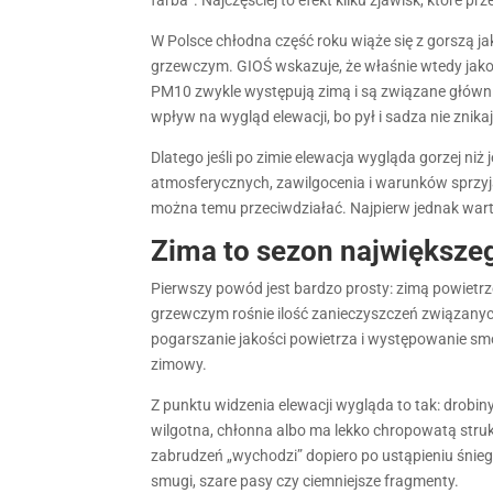
W Polsce chłodna część roku wiąże się z gorszą j
grzewczym. GIOŚ wskazuje, że właśnie wtedy jako
PM10 zwykle występują zimą i są związane główn
wpływ na wygląd elewacji, bo pył i sadza nie zni
Dlatego jeśli po zimie elewacja wygląda gorzej niż
atmosferycznych, zawilgocenia i warunków sprzyj
można temu przeciwdziałać. Najpierw jednak warto 
Zima to sezon największeg
Pierwszy powód jest bardzo prosty: zimą powietrze
grzewczym rośnie ilość zanieczyszczeń związanyc
pogarszanie jakości powietrza i występowanie s
zimowy.
Z punktu widzenia elewacji wygląda to tak: drobiny
wilgotna, chłonna albo ma lekko chropowatą strukt
zabrudzeń „wychodzi” dopiero po ustąpieniu śnieg
smugi, szare pasy czy ciemniejsze fragmenty.