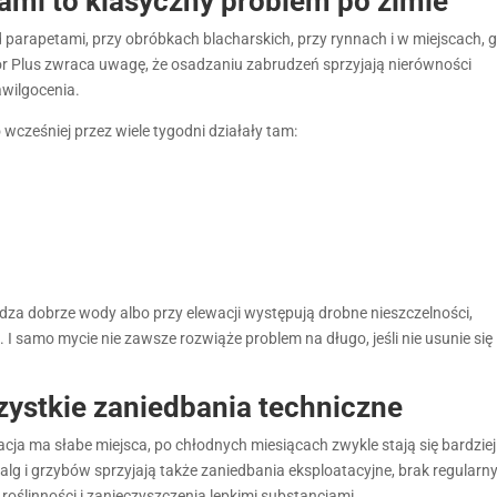
tami to klasyczny problem po zimie
 parapetami, przy obróbkach blacharskich, przy rynnach i w miejscach, g
r Plus zwraca uwagę, że osadzaniu zabrudzeń sprzyjają nierówności
awilgocenia.
 wcześniej przez wiele tygodni działały tam:
dza dobrze wody albo przy elewacji występują drobne nieszczelności,
. I samo mycie nie zawsze rozwiąże problem na długo, jeśli nie usunie się
zystkie zaniedbania techniczne
wacja ma słabe miejsca, po chłodnych miesiącach zwykle stają się bardziej
g i grzybów sprzyjają także zaniedbania eksploatacyjne, brak regularn
roślinności i zanieczyszczenia lepkimi substancjami.