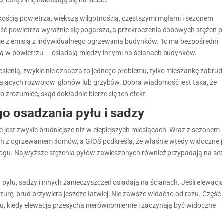
akością powietrza, większą wilgotnością, częstszymi mgłami i sezonem
ść powietrza wyraźnie się pogarsza, a przekroczenia dobowych stężeń p
ie z emisją z indywidualnego ogrzewania budynków. To ma bezpośredni
kają w powietrzu — osiadają między innymi na ścianach budynków.
 jesienią, zwykle nie oznacza to jednego problemu, tylko mieszankę zabru
ających rozwojowi glonów lub grzybów. Dobra wiadomość jest taka, że
zrozumieć, skąd dokładnie bierze się ten efekt.
o osadzania pyłu i sadzy
 jest zwykle brudniejsze niż w cieplejszych miesiącach. Wraz z sezonem
h z ogrzewaniem domów, a GIOŚ podkreśla, że właśnie wtedy widoczne j
mogu. Najwyższe stężenia pyłów zawieszonych również przypadają na se
 pyłu, sadzy i innych zanieczyszczeń osiadają na ścianach. Jeśli elewacja
urę, brud przywiera jeszcze łatwiej. Nie zawsze widać to od razu. Część
u, kiedy elewacja przesycha nierównomiernie i zaczynają być widoczne