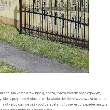
nkach. Ma kontakt z wilgocią, sadzą, pyłem, błotem pośniegowym,
. Kiedy przychodzi wiosna, wielu właścicieli domów zauważa to samo:
e naloty albo ciemne pasy pod parapetami. To nie jest przypadek ani „zła
zez całą zimę nakładają się na siebie.