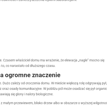
e. Czasem właściciel domu ma wrażenie, że elewacja „nagle” mocno się
 to, co narastało od dłuższego czasu.
ma ogromne znaczenie
. Dużo zależy od otoczenia domu. W mieście większą rolę odgrywają pył
rz oraz osady komunikacyjne. W pobliżu pól może osadzać się pył organic
jawiają się glony i naloty biologiczne.
u, z małym przewiewem, blisko drzew albo w obszarze o wyższej wilgotnoś