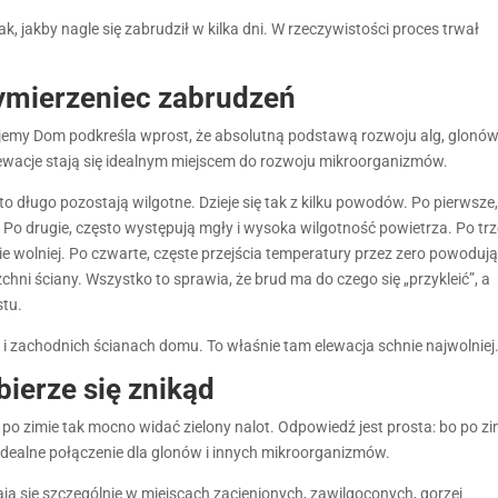
, jakby nagle się zabrudził w kilka dni. W rzeczywistości proces trwał
zymierzeniec zabrudzeń
ujemy Dom podkreśla wprost, że absolutną podstawą rozwoju alg, glonów
lewacje stają się idealnym miejscem do rozwoju mikroorganizmów.
to długo pozostają wilgotne. Dzieje się tak z kilku powodów. Po pierwsze
Po drugie, często występują mgły i wysoka wilgotność powietrza. Po trz
nie wolniej. Po czwarte, częste przejścia temperatury przez zero powoduj
chni ściany. Wszystko to sprawia, że brud ma do czego się „przykleić”, a
stu.
i zachodnich ścianach domu. To właśnie tam elewacja schnie najwolniej
bierze się znikąd
po zimie tak mocno widać zielony nalot. Odpowiedź jest prosta: bo po zi
o idealne połączenie dla glonów i innych mikroorganizmów.
iają się szczególnie w miejscach zacienionych, zawilgoconych, gorzej