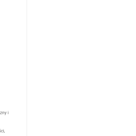
,
zny i
ci,