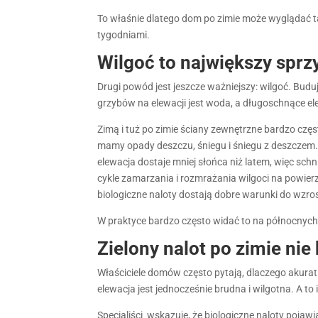
To właśnie dlatego dom po zimie może wyglądać tak
tygodniami.
Wilgoć to największy spr
Drugi powód jest jeszcze ważniejszy: wilgoć. Bud
grzybów na elewacji jest woda, a długoschnące e
Zimą i tuż po zimie ściany zewnętrzne bardzo częs
mamy opady deszczu, śniegu i śniegu z deszczem. 
elewacja dostaje mniej słońca niż latem, więc sch
cykle zamarzania i rozmrażania wilgoci na powierz
biologiczne naloty dostają dobre warunki do wzro
W praktyce bardzo często widać to na północnych 
Zielony nalot po zimie nie 
Właściciele domów często pytają, dlaczego akurat 
elewacja jest jednocześnie brudna i wilgotna. A t
Specialiści wskazuje, że biologiczne naloty pojaw