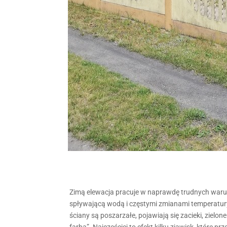
Zimą elewacja pracuje w naprawdę trudnych waru
spływającą wodą i częstymi zmianami temperatury
ściany są poszarzałe, pojawiają się zacieki, zielon
farba”. Najczęściej to efekt kilku zjawisk, które pr