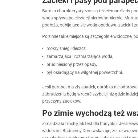
Zacieki i pasy pod parape
Bardzo charakterystyczne są też ciemne ślady pod
woda spływa po elewacji nierównomiernie. Murato
podłoża, odbijająca się woda opadowa, zacieki i z
Po zimie takie miejsca są szczególnie widoczne, bo
mokry śnieg i deszcz,
zamarzająca i rozmarzająca woda,
brud niesiony przez opady,
pył osiadający na wilgotnej powierzchni.
Jeśli parapet ma zły spadek, obróbka nie odprowa
zabrudzenia będą wracać szybciej niż gdzie indziej
przyczyny zacieków.
Po zimie wychodzą też ws
Zima działa trochę jak test dla budynku. Jeśli ele
widoczne. Budujemy Dom wskazuje, że rozwojowi al
przeglądów, problemy z termoizolacją, sąsiedztwo 