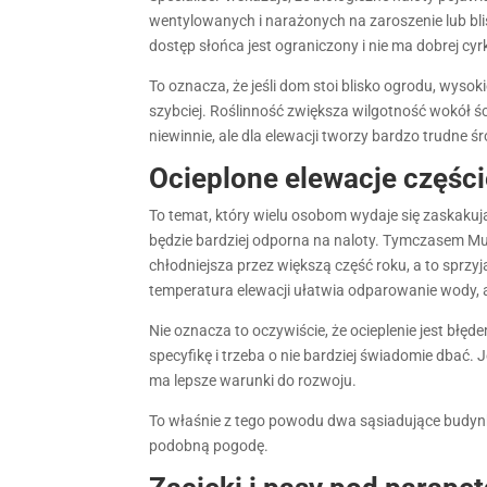
wentylowanych i narażonych na zaroszenie lub bli
dostęp słońca jest ograniczony i nie ma dobrej cyr
To oznacza, że jeśli dom stoi blisko ogrodu, wysok
szybciej. Roślinność zwiększa wilgotność wokół ś
niewinnie, ale dla elewacji tworzy bardzo trudne ś
Ocieplone elewacje części
To temat, który wielu osobom wydaje się zaskakuj
będzie bardziej odporna na naloty. Tymczasem Mu
chłodniejsza przez większą część roku, a to sprz
temperatura elewacji ułatwia odparowanie wody, a
Nie oznacza to oczywiście, że ocieplenie jest błę
specyfikę i trzeba o nie bardziej świadomie dbać. J
ma lepsze warunki do rozwoju.
To właśnie z tego powodu dwa sąsiadujące budynk
podobną pogodę.