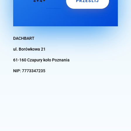
PRZEŚLIJ
=
4 + 4
DACHBART
ul. Borówkowa 21
61-160 Czapury koło
Poznania
NIP:
7773347235