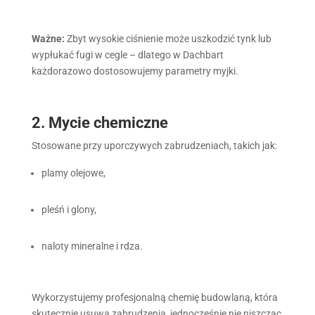
Ważne:
Zbyt wysokie ciśnienie może uszkodzić tynk lub
wypłukać fugi w cegle – dlatego w Dachbart
każdorazowo dostosowujemy parametry myjki.
2. Mycie chemiczne
Stosowane przy uporczywych zabrudzeniach, takich jak:
plamy olejowe,
pleśń i glony,
naloty mineralne i rdza.
Wykorzystujemy profesjonalną chemię budowlaną, która
skutecznie usuwa zabrudzenia, jednocześnie nie niszcząc