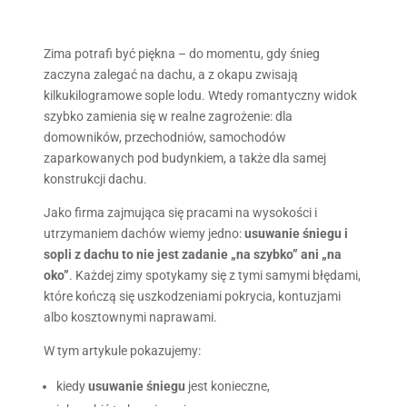
Zima potrafi być piękna – do momentu, gdy śnieg
zaczyna zalegać na dachu, a z okapu zwisają
kilkukilogramowe sople lodu. Wtedy romantyczny widok
szybko zamienia się w realne zagrożenie: dla
domowników, przechodniów, samochodów
zaparkowanych pod budynkiem, a także dla samej
konstrukcji dachu.
Jako firma zajmująca się pracami na wysokości i
utrzymaniem dachów wiemy jedno:
usuwanie śniegu i
sopli z dachu to nie jest zadanie „na szybko” ani „na
oko”
. Każdej zimy spotykamy się z tymi samymi błędami,
które kończą się uszkodzeniami pokrycia, kontuzjami
albo kosztownymi naprawami.
W tym artykule pokazujemy:
kiedy
usuwanie śniegu
jest konieczne,