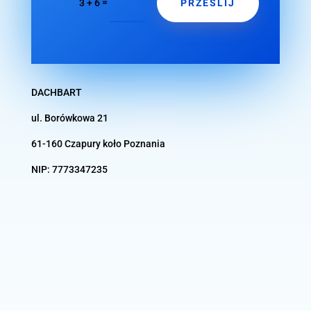
PRZEŚLIJ
=
3 + 6
DACHBART
ul. Borówkowa 21
61-160 Czapury koło
Poznania
NIP:
7773347235