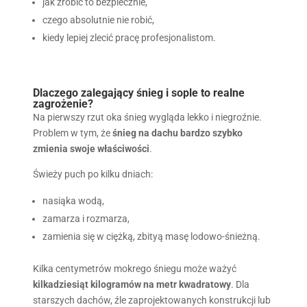
jak zrobić to bezpiecznie,
czego absolutnie nie robić,
kiedy lepiej zlecić pracę profesjonalistom.
Dlaczego zalegający śnieg i sople to realne
zagrożenie?
Na pierwszy rzut oka śnieg wygląda lekko i niegroźnie.
Problem w tym, że
śnieg na dachu bardzo szybko
zmienia swoje właściwości
.
Świeży puch po kilku dniach:
nasiąka wodą,
zamarza i rozmarza,
zamienia się w ciężką, zbityą masę lodowo-śnieżną.
Kilka centymetrów mokrego śniegu może ważyć
kilkadziesiąt kilogramów na metr kwadratowy
. Dla
starszych dachów, źle zaprojektowanych konstrukcji lub