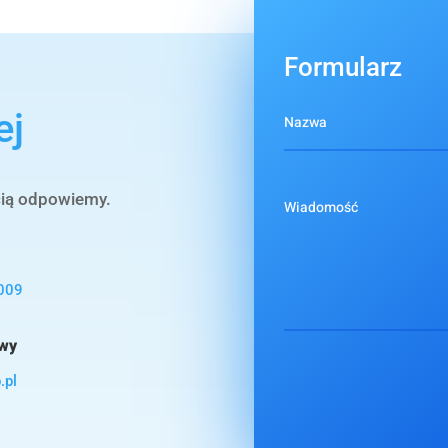
Formularz
ej
cią odpowiemy.
009
owy
.pl