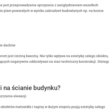
ne jest przeprowadzenie sprzątania z uwzględnieniem wszelkich
ie plam powstałych w wyniku zabrudzeń budowlanych np. na kostce
ie dachów
om jest istotną kwestią. Nie tylko wpływa na estetykę całego obiektu,
cych negatywnie oddziaływać na stan techniczny konstrukcji. Dlatego
ti na ścianie budynku?
szczenie elewacji
obiektów malowidła i napisy w dużym stopniu psują estetykę całego