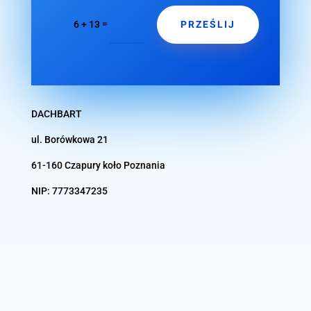
PRZEŚLIJ
=
6 + 13
DACHBART
ul. Borówkowa 21
61-160 Czapury koło
Poznania
NIP:
7773347235