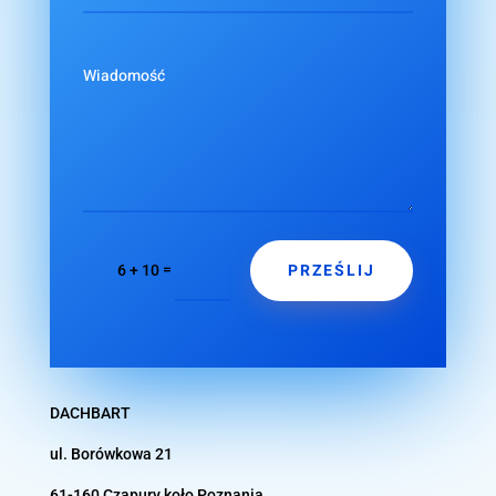
PRZEŚLIJ
=
6 + 10
DACHBART
ul. Borówkowa 21
61-160 Czapury koło
Poznania