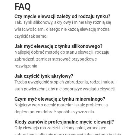
FAQ
Czy mycie elewacji zależy od rodzaju tynku?
Tak. Tynk silikonowy, akrylowy i mineralny różnią się
właściwościami, dlatego nie każdą elewację można
czyścić tak samo.
Jak myć elewację z tynku silikonowego?
Najlepiej dobrać metodę do stanu elewacji i rodzaju
zabrudzeń, zamiast stosować przypadkowe
rozwiązania.
Jak czyścić tynk akrylowy?
Trzeba uwzględnić stopień zabrudzenia, rodzaj nalotu i
stan powierzchni, aby nie pogorszyć wyglądu elewacji.
Czym myć elewację z tynku mineralnego?
Najpierw warto ocenić materiał i skalę problemu, a
dopiero potem dobrać sposób czyszczenia.
Kiedy zamówić profesjonalne mycie elewacji?
Gdy elewacja ma zacieki, zielony nalot, wracające
zabrudzenia albo nie masz pewności, jaka metoda będzie