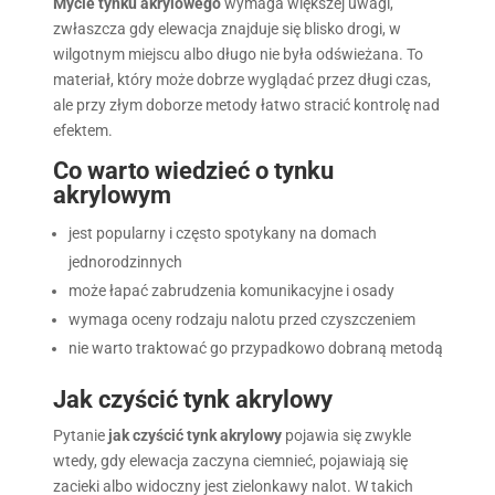
Mycie tynku akrylowego
wymaga większej uwagi,
zwłaszcza gdy elewacja znajduje się blisko drogi, w
wilgotnym miejscu albo długo nie była odświeżana. To
materiał, który może dobrze wyglądać przez długi czas,
ale przy złym doborze metody łatwo stracić kontrolę nad
efektem.
Co warto wiedzieć o tynku
akrylowym
jest popularny i często spotykany na domach
jednorodzinnych
może łapać zabrudzenia komunikacyjne i osady
wymaga oceny rodzaju nalotu przed czyszczeniem
nie warto traktować go przypadkowo dobraną metodą
Jak czyścić tynk akrylowy
Pytanie
jak czyścić tynk akrylowy
pojawia się zwykle
wtedy, gdy elewacja zaczyna ciemnieć, pojawiają się
zacieki albo widoczny jest zielonkawy nalot. W takich