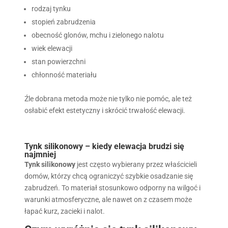
rodzaj tynku
stopień zabrudzenia
obecność glonów, mchu i zielonego nalotu
wiek elewacji
stan powierzchni
chłonność materiału
Źle dobrana metoda może nie tylko nie pomóc, ale też
osłabić efekt estetyczny i skrócić trwałość elewacji.
Tynk silikonowy – kiedy elewacja brudzi się
najmniej
Tynk silikonowy
jest często wybierany przez właścicieli
domów, którzy chcą ograniczyć szybkie osadzanie się
zabrudzeń. To materiał stosunkowo odporny na wilgoć i
warunki atmosferyczne, ale nawet on z czasem może
łapać kurz, zacieki i nalot.